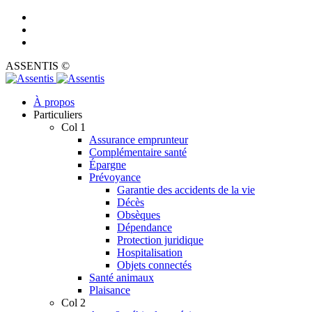
ASSENTIS ©
À propos
Particuliers
Col 1
Assurance emprunteur
Complémentaire santé
Épargne
Prévoyance
Garantie des accidents de la vie
Décès
Obsèques
Dépendance
Protection juridique
Hospitalisation
Objets connectés
Santé animaux
Plaisance
Col 2