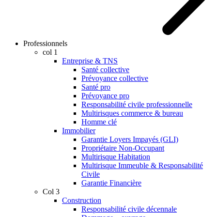
Professionnels
col 1
Entreprise & TNS
Santé collective
Prévoyance collective
Santé pro
Prévoyance pro
Responsabilité civile professionnelle
Multirisques commerce & bureau
Homme clé
Immobilier
Garantie Loyers Impayés (GLI)
Propriétaire Non-Occupant
Multirisque Habitation
Multirisque Immeuble & Responsabilité
Civile
Garantie Financière
Col 3
Construction
Responsabilité civile décennale