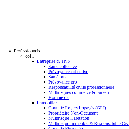
Professionnels
col 1
Entreprise & TNS
Santé collective
Prévoyance collective
Santé pro
Prévoyance pro
Responsabilité civile professionnelle
Multirisques commerce & bureau
Homme clé
Immobilier
Garantie Loyers Impayés (GLI)
Propriétaire Non-Occupant
Multirisque Habitation
Multirisque Immeuble & Responsabilité Civi
Garantie Financière