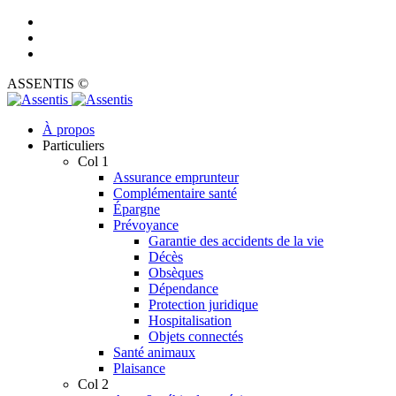
ASSENTIS ©
À propos
Particuliers
Col 1
Assurance emprunteur
Complémentaire santé
Épargne
Prévoyance
Garantie des accidents de la vie
Décès
Obsèques
Dépendance
Protection juridique
Hospitalisation
Objets connectés
Santé animaux
Plaisance
Col 2