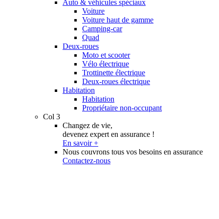
Auto & véhicules spéciaux
Voiture
Voiture haut de gamme
Camping-car
Quad
Deux-roues
Moto et scooter
Vélo électrique
Trottinette électrique
Deux-roues électrique
Habitation
Habitation
Propriétaire non-occupant
Col 3
Changez de vie,
devenez expert en assurance !
En savoir +
Nous couvrons tous vos besoins en assurance
Contactez-nous