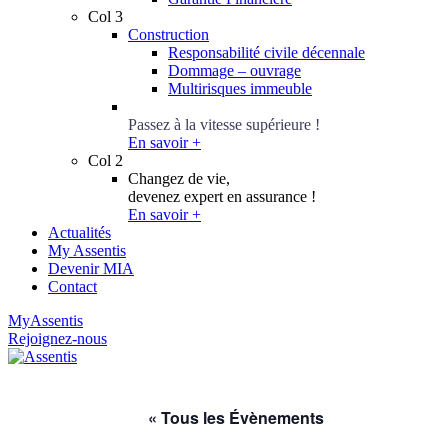
Col 3
Construction
Responsabilité civile décennale
Dommage – ouvrage
Multirisques immeuble
Conseillers Épargne
Passez à la vitesse supérieure !
En savoir +
Col 2
Changez de vie,
devenez expert en assurance !
En savoir +
Actualités
My Assentis
Devenir MIA
Contact
MyAssentis
Rejoignez-nous
« Tous les Évènements