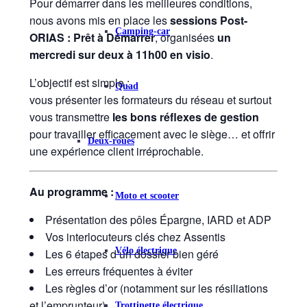
Pour démarrer dans les meilleures conditions,
nous avons mis en place les
sessions Post-
Camping-car
ORIAS : Prêt à Démarrer
, organisées
un
mercredi sur deux à 11h00 en visio
.
L’objectif est simple :
Quad
vous présenter les formateurs du réseau et surtout
vous transmettre
les bons réflexes de gestion
pour travailler efficacement avec le siège… et offrir
Deux-roues
une expérience client irréprochable.
Au programme :
Moto et scooter
Présentation des pôles Épargne, IARD et ADP
Vos interlocuteurs clés chez Assentis
Vélo électrique
Les 6 étapes d’un dossier bien géré
Les erreurs fréquentes à éviter
Les règles d’or (notamment sur les résiliations
et l’emprunteur)
Trottinette électrique