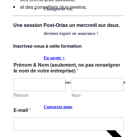
et des conseillers plus sereins.
Changez de vie,
Une session Post-Orias un mercredi sur deux.
devenez expert en assurance !
Inscrivez-vous à cette formation
En savoir +
Prénom & Nom (seulement, ne pas renseigner
le nom de votre entreprise)
*
Nous couvrons tous vos besoins en assurance
Prénom
Nom
Contactez-nous
E-mail
*