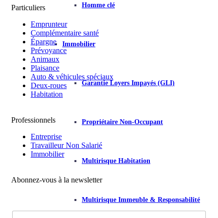
Homme clé
Particuliers
Emprunteur
Complémentaire santé
Épargne
Immobilier
Prévoyance
Animaux
Plaisance
Auto & véhicules spéciaux
Garantie Loyers Impayés (GLI)
Deux-roues
Habitation
Professionnels
Propriétaire Non-Occupant
Entreprise
Travailleur Non Salarié
Immobilier
Multirisque Habitation
Abonnez-vous à la newsletter
Multirisque Immeuble & Responsabilité
p
a
E