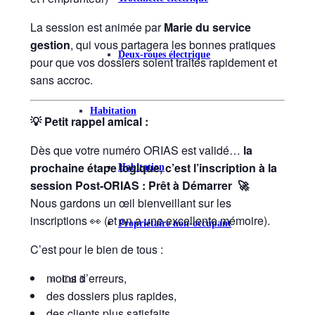
La session est animée par
Marie du service
gestion
, qui vous partagera les bonnes pratiques
Deux-roues électrique
pour que vos dossiers soient traités rapidement et
sans accroc.
Habitation
💡 Petit rappel amical :
Dès que votre numéro ORIAS est validé…
la
prochaine étape logique, c’est l’inscription à la
Habitation
session Post-ORIAS : Prêt à Démarrer 🚀
Nous gardons un œil bienveillant sur les
inscriptions 👀 (et on a une excellente mémoire).
Propriétaire non-occupant
C’est pour le bien de tous :
moins d’erreurs,
Col 3
des dossiers plus rapides,
des clients plus satisfaits,