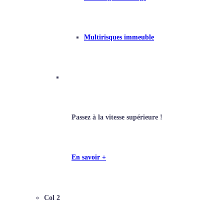
Multirisques immeuble
Conseillers Épargne
Passez à la vitesse supérieure !
En savoir +
Col 2