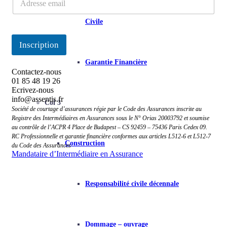
g
m
e
a
e
Civile
i
n
l
M
Inscription
*
i
s
Garantie Financière
e
Contactez-nous
01 85 48 19 26
Ecrivez-nous
info@assentis.fr
Col 3
Société de courtage d’assurances régie par le Code des Assurances inscrite au
Registre des Intermédiaires en Assurances sous le N° Orias 20003792 et soumise
au contrôle de l’ACPR 4 Place de Budapest – CS 92459 – 75436 Paris Cedex 09.
RC Professionnelle et garantie financière conformes aux articles L512-6 et L512-7
Construction
du Code des Assurances
Mandataire d’Intermédiaire en Assurance
Responsabilité civile décennale
Dommage – ouvrage