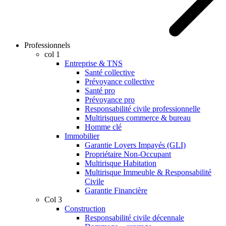
Professionnels
col 1
Entreprise & TNS
Santé collective
Prévoyance collective
Santé pro
Prévoyance pro
Responsabilité civile professionnelle
Multirisques commerce & bureau
Homme clé
Immobilier
Garantie Loyers Impayés (GLI)
Propriétaire Non-Occupant
Multirisque Habitation
Multirisque Immeuble & Responsabilité
Civile
Garantie Financière
Col 3
Construction
Responsabilité civile décennale