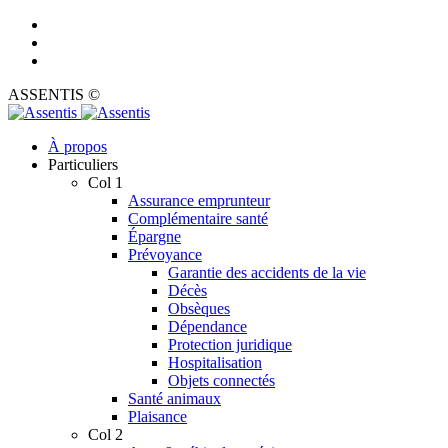
ASSENTIS ©
À propos
Particuliers
Col 1
Assurance emprunteur
Complémentaire santé
Épargne
Prévoyance
Garantie des accidents de la vie
Décès
Obsèques
Dépendance
Protection juridique
Hospitalisation
Objets connectés
Santé animaux
Plaisance
Col 2