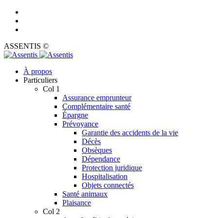
ASSENTIS ©
À propos
Particuliers
Col 1
Assurance emprunteur
Complémentaire santé
Épargne
Prévoyance
Garantie des accidents de la vie
Décès
Obsèques
Dépendance
Protection juridique
Hospitalisation
Objets connectés
Santé animaux
Plaisance
Col 2