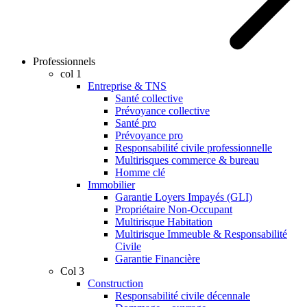
Professionnels
col 1
Entreprise & TNS
Santé collective
Prévoyance collective
Santé pro
Prévoyance pro
Responsabilité civile professionnelle
Multirisques commerce & bureau
Homme clé
Immobilier
Garantie Loyers Impayés (GLI)
Propriétaire Non-Occupant
Multirisque Habitation
Multirisque Immeuble & Responsabilité
Civile
Garantie Financière
Col 3
Construction
Responsabilité civile décennale