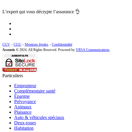
L’expert qui vous
décrypte l’assurance
👌
CGV
–
CGU
–
Mentions légales
–
Confidentialité
Assentis ©
2024. All Rights Reserved. Powered by
YRSA Communications
Particuliers
Emprunteur
Complémentaire santé
Épargne
Prévoyance
Animaux
Plaisance
Auto & véhicules spéciaux
Deux-roues
Habitation