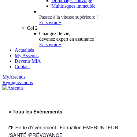
Dommage – ouvrage
Multirisques immeuble
Conseillers Épargne
Passez à la vitesse supérieure !
En savoir +
Col 2
Changez de vie,
devenez expert en assurance !
En savoir +
Actualités
My Assentis
Devenir MIA
Contact
MyAssentis
Rejoignez-nous
« Tous les Évènements
Série d'événement :
Formation EMPRUNTEUR
/SANTÉ /PRÉVOYANCE