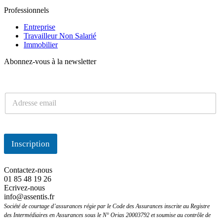
Professionnels
Entreprise
Travailleur Non Salarié
Immobilier
Abonnez-vous à la newsletter
e
n
E
E
m
m
a
a
i
i
l
l
Inscription
*
M
i
s
Contactez-nous
e
01 85 48 19 26
Ecrivez-nous
info@assentis.fr
Société de courtage d’assurances régie par le Code des Assurances inscrite au Registre
des Intermédiaires en Assurances sous le N° Orias 20003792 et soumise au contrôle de