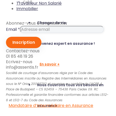
Col 3
Travailleur Non Salarié
Immobilier
Changez de vie,
Abonnez-vous à la newsletter
Email
Email
*
en
Mise
Inscription
devenez expert en assurance !
Contactez-nous
01 85 48 19 26
Ecrivez-nous
En savoir +
info@assentis.fr
Société de courtage d’assurances régie par le Code des
Assurances inscrite au Registre des Intermédiaires en Assurances
sous le N° Orias 20003792 et soumise au contrôle de l’ACPR 4
Nous couvrons tous vos besoins en
Place de Budapest – CS 92459 – 75436 Paris Cedex 09.
RC
Professionnelle et garantie financière conformes aux articles L512-
6 et L512-7 du Code des Assurances
Mandataire d’Intermédiaire en Assurance
assurance