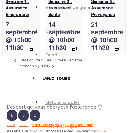
Semaine 1 :
Semaine 2 :
Semaine 3 :
Voiture haut de gamme
Assurance
Assurance
Assurance
Emprunteur
Santé
Prévoyance
7
14
21
septembre
septembre
septembre
Camping-car
@ 10h00
@ 10h00
@ 10h00
-
-
-
11h30
11h30
11h30
Quad
«
Session Post-ORIAS : Prêt à Démarrer
Formation MyCRM
»
Deux-roues
Moto et scooter
L’expert qui vous
décrypte l’assurance
👌
CGV
–
CGU
–
Mentions légales
–
Confidentialité
Vélo électrique
Assentis ©
2024. All Rights Reserved. Powered by
YRSA