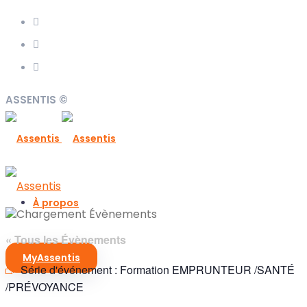
ASSENTIS ©
À propos
« Tous les Évènements
MyAssentis
Particuliers
Série d'événement :
Formation EMPRUNTEUR /SANTÉ
/PRÉVOYANCE