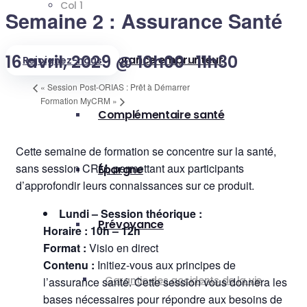
Col 1
Semaine 2 : Assurance Santé
16 avril, 2029 @ 10h00
11h30
Assurance emprunteur
Rejoignez-nous
-
«
Session Post-ORIAS : Prêt à Démarrer
Formation MyCRM
»
Complémentaire santé
Cette semaine de formation se concentre sur la santé,
sans session CRM, permettant aux participants
Épargne
d’approfondir leurs connaissances sur ce produit.
Lundi – Session théorique :
Prévoyance
Horaire : 10h – 12h
Format :
Visio en direct
Contenu :
Initiez-vous aux principes de
Garantie des accidents de la vie
l’assurance santé. Cette session vous donnera les
bases nécessaires pour répondre aux besoins de