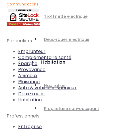
Communications
Trottinette électrique
Deux-roues électrique
Particuliers
Emprunteur
Complémentaire santé
Habitation
Épargne
Prévoyance
Animaux
Plaisance
Habitation
Auto & véhicules spéciaux
Deux-roues
Habitation
Propriétaire non-occupant
Professionnels
Entreprise