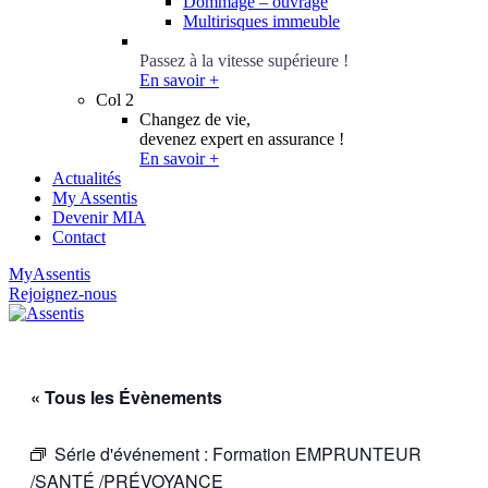
Dommage – ouvrage
Multirisques immeuble
Conseillers Épargne
Passez à la vitesse supérieure !
En savoir +
Col 2
Changez de vie,
devenez expert en assurance !
En savoir +
Actualités
My Assentis
Devenir MIA
Contact
MyAssentis
Rejoignez-nous
« Tous les Évènements
Série d'événement :
Formation EMPRUNTEUR
/SANTÉ /PRÉVOYANCE