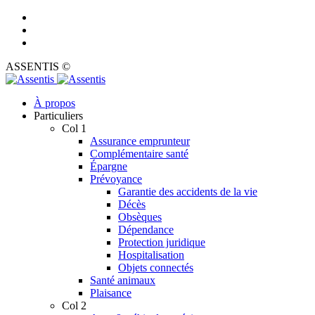
ASSENTIS ©
À propos
Particuliers
Col 1
Assurance emprunteur
Complémentaire santé
Épargne
Prévoyance
Garantie des accidents de la vie
Décès
Obsèques
Dépendance
Protection juridique
Hospitalisation
Objets connectés
Santé animaux
Plaisance
Col 2