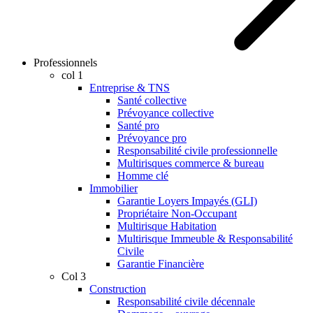
Professionnels
col 1
Entreprise & TNS
Santé collective
Prévoyance collective
Santé pro
Prévoyance pro
Responsabilité civile professionnelle
Multirisques commerce & bureau
Homme clé
Immobilier
Garantie Loyers Impayés (GLI)
Propriétaire Non-Occupant
Multirisque Habitation
Multirisque Immeuble & Responsabilité
Civile
Garantie Financière
Col 3
Construction
Responsabilité civile décennale