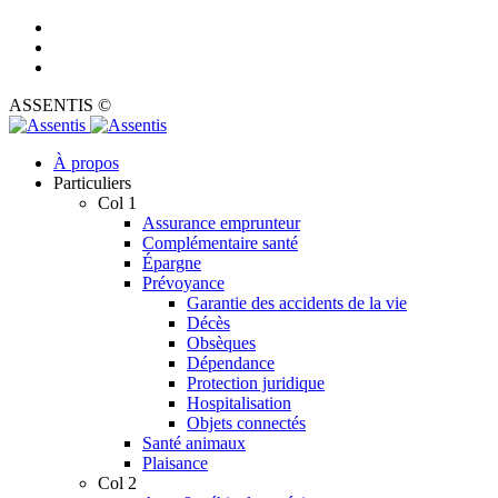
ASSENTIS ©
À propos
Particuliers
Col 1
Assurance emprunteur
Complémentaire santé
Épargne
Prévoyance
Garantie des accidents de la vie
Décès
Obsèques
Dépendance
Protection juridique
Hospitalisation
Objets connectés
Santé animaux
Plaisance
Col 2