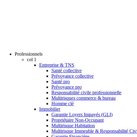
Professionnels
col 1
Entreprise & TNS
Santé collective
Prévoyance collective
Santé pro
Prévoyance pro
Responsabilité civile professionnelle
Multirisques commerce & bureau
Homme clé
Immobilier
Garantie Loyers Impayés (GLI)
Propriétaire Non-Occupant
Multirisque Habitation
Multirisque Immeuble & Responsabilité Civi
Garantie Financière