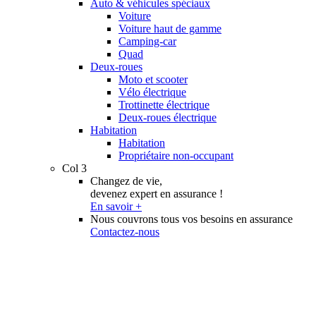
Auto & véhicules spéciaux
Voiture
Voiture haut de gamme
Camping-car
Quad
Deux-roues
Moto et scooter
Vélo électrique
Trottinette électrique
Deux-roues électrique
Habitation
Habitation
Propriétaire non-occupant
Col 3
Changez de vie,
devenez expert en assurance !
En savoir +
Nous couvrons tous vos besoins en assurance
Contactez-nous