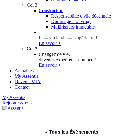
Col 3
Construction
Responsabilité civile décennale
Dommage – ouvrage
Multirisques immeuble
Conseillers Épargne
Passez à la vitesse supérieure !
En savoir +
Col 2
Changez de vie,
devenez expert en assurance !
En savoir +
Actualités
My Assentis
Devenir MIA
Contact
MyAssentis
Rejoignez-nous
« Tous les Évènements