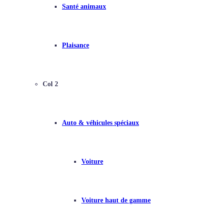
Santé animaux
Plaisance
Col 2
Auto & véhicules spéciaux
Voiture
Voiture haut de gamme