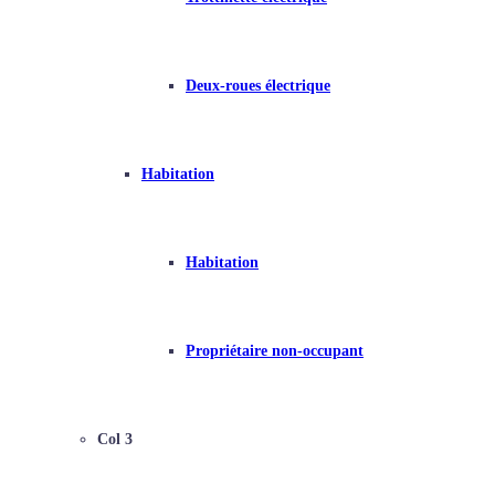
Deux-roues électrique
Habitation
Habitation
Propriétaire non-occupant
Col 3