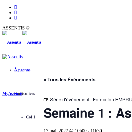
ASSENTIS ©
À propos
« Tous les Évènements
MyAssentis
Particuliers
Série d'événement :
Formation EMP
Semaine 1 : A
Col 1
17 mai, 2027 @ 10h00
-
11h30