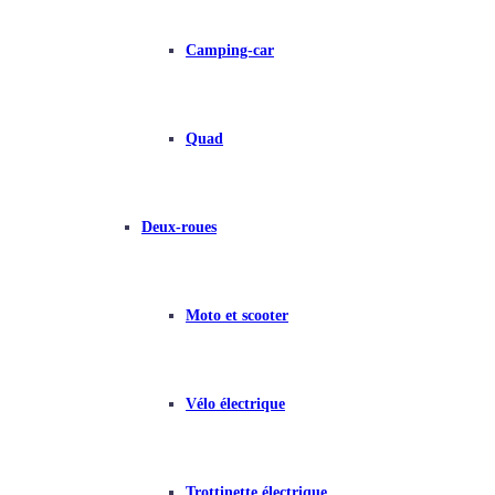
Camping-car
Quad
Deux-roues
Moto et scooter
Vélo électrique
Trottinette électrique