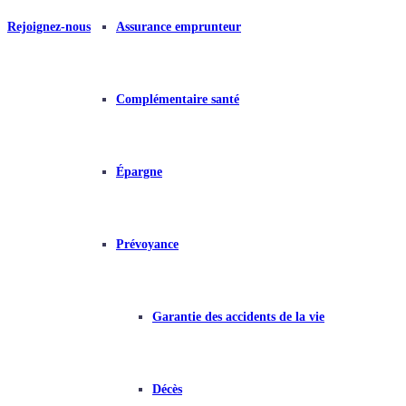
Rejoignez-nous
Assurance emprunteur
Complémentaire santé
Épargne
Prévoyance
Garantie des accidents de la vie
Décès