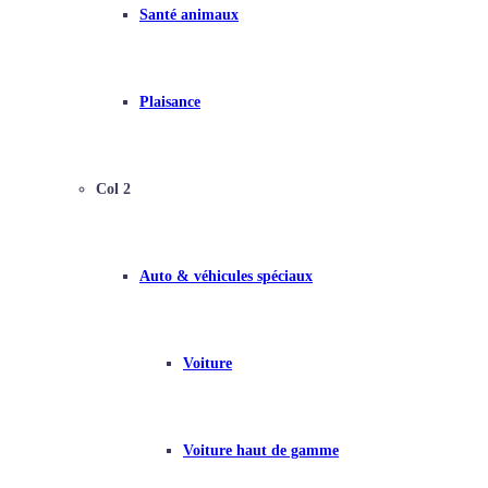
Santé animaux
Plaisance
Col 2
Auto & véhicules spéciaux
Voiture
Voiture haut de gamme