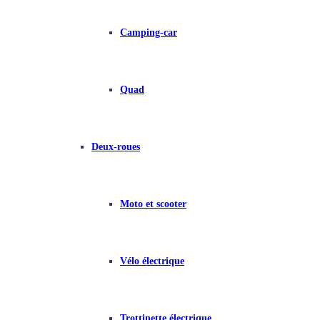
Camping-car
Quad
Deux-roues
Moto et scooter
Vélo électrique
Trottinette électrique