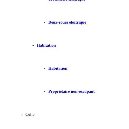
Deux-roues électrique
Habitation
Habitation
Propriétaire non-occupant
Col 3