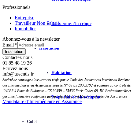
Professionnels
Entreprise
Travailleur Non Salarié
Deux-roues électrique
Immobilier
Abonnez-vous à la newsletter
Mise
Email
*
Habitation
page
Inscription
Email
Contactez-nous
01 85 48 19 26
Ecrivez-nous
Habitation
info@assentis.fr
Société de courtage d’assurances régie par le Code des Assurances inscrite au Registre
des Intermédiaires en Assurances sous le N° Orias 20003792 et soumise au contrôle de
l’ACPR 4 Place de Budapest – CS 92459 – 75436 Paris Cedex 09.
RC Professionnelle et
garantie financière conformes aux articles L512-6 et L512-7 du Code des Assurances
Propriétaire non-occupant
Mandataire d’Intermédiaire en Assurance
Col 3