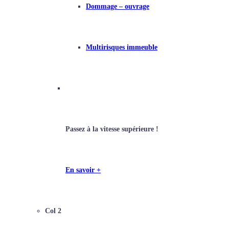
Dommage – ouvrage
Multirisques immeuble
Conseillers Épargne
Passez à la vitesse supérieure !
En savoir +
Col 2