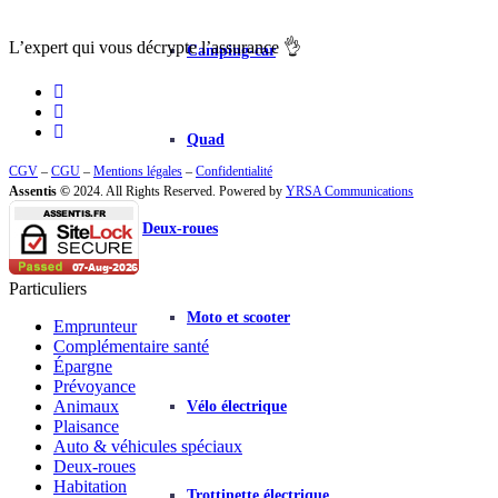
L’expert qui vous
décrypte l’assurance
👌
Camping-car
Quad
CGV
–
CGU
–
Mentions légales
–
Confidentialité
Assentis ©
2024. All Rights Reserved. Powered by
YRSA Communications
Deux-roues
Particuliers
Moto et scooter
Emprunteur
Complémentaire santé
Épargne
Prévoyance
Animaux
Vélo électrique
Plaisance
Auto & véhicules spéciaux
Deux-roues
Habitation
Trottinette électrique