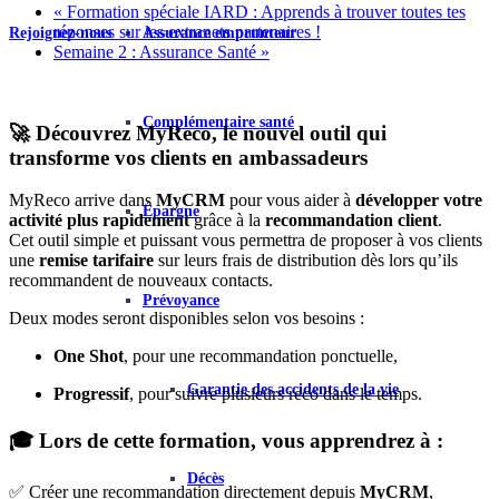
«
Formation spéciale IARD : Apprends à trouver toutes tes
réponses sur les extranets partenaires !
Rejoignez-nous
Assurance emprunteur
Semaine 2 : Assurance Santé
»
Complémentaire santé
🚀 Découvrez MyReco, le nouvel outil qui
transforme vos clients en ambassadeurs
MyReco arrive dans
MyCRM
pour vous aider à
développer votre
Épargne
activité plus rapidement
grâce à la
recommandation client
.
Cet outil simple et puissant vous permettra de proposer à vos clients
une
remise tarifaire
sur leurs frais de distribution dès lors qu’ils
recommandent de nouveaux contacts.
Prévoyance
Deux modes seront disponibles selon vos besoins :
One Shot
, pour une recommandation ponctuelle,
Garantie des accidents de la vie
Progressif
, pour suivre plusieurs reco dans le temps.
🎓 Lors de cette formation, vous apprendrez à :
Décès
✅ Créer une recommandation directement depuis
MyCRM
,