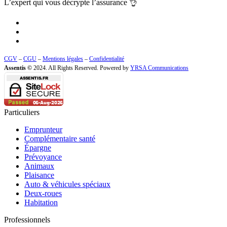
L’expert qui vous
décrypte l’assurance
👌
CGV
–
CGU
–
Mentions légales
–
Confidentialité
Assentis ©
2024. All Rights Reserved. Powered by
YRSA Communications
Particuliers
Emprunteur
Complémentaire santé
Épargne
Prévoyance
Animaux
Plaisance
Auto & véhicules spéciaux
Deux-roues
Habitation
Professionnels