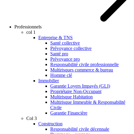
Professionnels
col 1
Entreprise & TNS
Santé collective
Prévoyance collective
Santé pro
Prévoyance pro
Responsabilité civile professionnelle
Multirisques commerce & bureau
Homme clé
Immobilier
Garantie Loyers Impayés (GLI)
Propriétaire Non-Occupant
Multirisque Habitation
Multirisque Immeuble & Responsabilité
Civile
Garantie Financière
Col 3
Construction
Responsabilité civile décennale