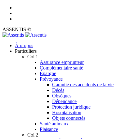
ASSENTIS ©
À propos
Particuliers
Col 1
Assurance emprunteur
Complémentaire santé
Épargne
Prévoyance
Garantie des accidents de la vie
Décès
Obsèques
Dépendance
Protection juridique
Hospitalisation
Objets connectés
Santé animaux
Plaisance
Col 2