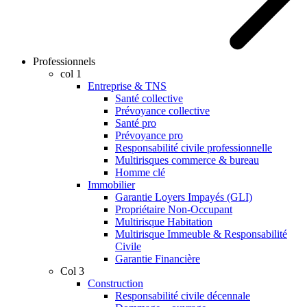
Professionnels
col 1
Entreprise & TNS
Santé collective
Prévoyance collective
Santé pro
Prévoyance pro
Responsabilité civile professionnelle
Multirisques commerce & bureau
Homme clé
Immobilier
Garantie Loyers Impayés (GLI)
Propriétaire Non-Occupant
Multirisque Habitation
Multirisque Immeuble & Responsabilité
Civile
Garantie Financière
Col 3
Construction
Responsabilité civile décennale