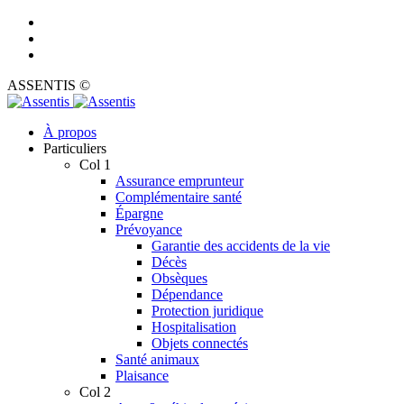
ASSENTIS ©
À propos
Particuliers
Col 1
Assurance emprunteur
Complémentaire santé
Épargne
Prévoyance
Garantie des accidents de la vie
Décès
Obsèques
Dépendance
Protection juridique
Hospitalisation
Objets connectés
Santé animaux
Plaisance
Col 2