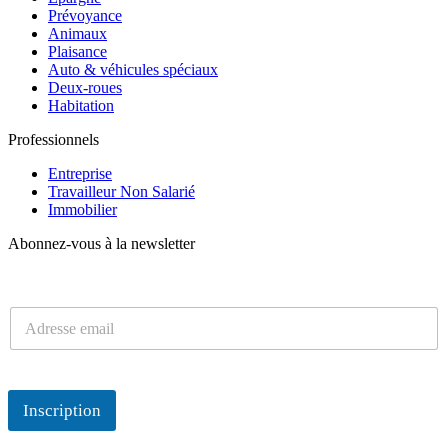
Prévoyance
Animaux
Plaisance
Auto & véhicules spéciaux
Deux-roues
Habitation
Professionnels
Entreprise
Travailleur Non Salarié
Immobilier
Abonnez-vous à la newsletter
E
m
E
a
m
i
a
l
i
e
l
n
Inscription
*
p
a