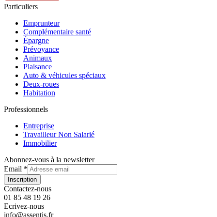
Particuliers
Emprunteur
Complémentaire santé
Épargne
Prévoyance
Animaux
Plaisance
Auto & véhicules spéciaux
Deux-roues
Habitation
Professionnels
Entreprise
Travailleur Non Salarié
Immobilier
Abonnez-vous à la newsletter
page
Email
*
en
Inscription
Mise
Contactez-nous
01 85 48 19 26
Ecrivez-nous
info@assentis.fr