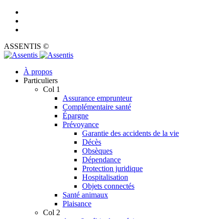
ASSENTIS ©
À propos
Particuliers
Col 1
Assurance emprunteur
Complémentaire santé
Épargne
Prévoyance
Garantie des accidents de la vie
Décès
Obsèques
Dépendance
Protection juridique
Hospitalisation
Objets connectés
Santé animaux
Plaisance
Col 2