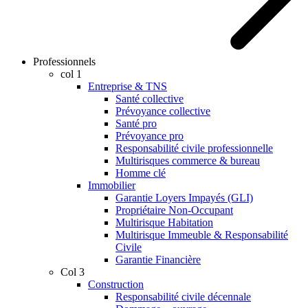
Professionnels
col 1
Entreprise & TNS
Santé collective
Prévoyance collective
Santé pro
Prévoyance pro
Responsabilité civile professionnelle
Multirisques commerce & bureau
Homme clé
Immobilier
Garantie Loyers Impayés (GLI)
Propriétaire Non-Occupant
Multirisque Habitation
Multirisque Immeuble & Responsabilité
Civile
Garantie Financière
Col 3
Construction
Responsabilité civile décennale