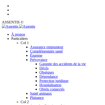
ASSENTIS ©
À propos
Particuliers
Col 1
Assurance emprunteur
Complémentaire santé
Épargne
Prévoyance
Garantie des accidents de la vie
Décès
Obsèques
Dépendance
Protection juridique
Hospitalisation
Objets connectés
Santé animaux
Plaisance
Col 2