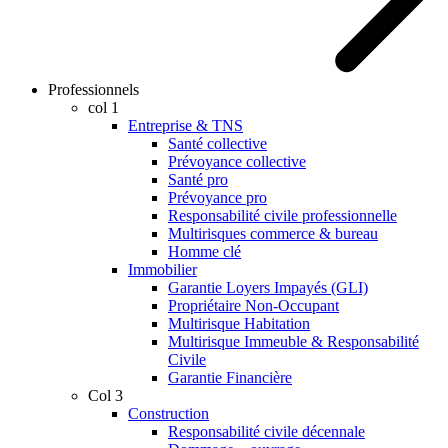
Professionnels
col 1
Entreprise & TNS
Santé collective
Prévoyance collective
Santé pro
Prévoyance pro
Responsabilité civile professionnelle
Multirisques commerce & bureau
Homme clé
Immobilier
Garantie Loyers Impayés (GLI)
Propriétaire Non-Occupant
Multirisque Habitation
Multirisque Immeuble & Responsabilité
Civile
Garantie Financière
Col 3
Construction
Responsabilité civile décennale