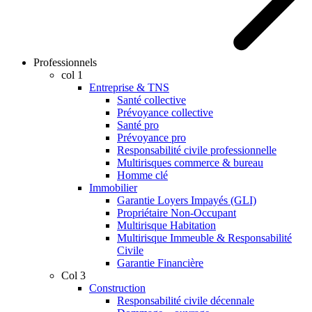
Professionnels
col 1
Entreprise & TNS
Santé collective
Prévoyance collective
Santé pro
Prévoyance pro
Responsabilité civile professionnelle
Multirisques commerce & bureau
Homme clé
Immobilier
Garantie Loyers Impayés (GLI)
Propriétaire Non-Occupant
Multirisque Habitation
Multirisque Immeuble & Responsabilité
Civile
Garantie Financière
Col 3
Construction
Responsabilité civile décennale