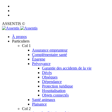
ASSENTIS ©
À propos
Particuliers
Col 1
Assurance emprunteur
Complémentaire santé
Épargne
Prévoyance
Garantie des accidents de la vie
Décès
Obsèques
Dépendance
Protection juridique
Hospitalisation
Objets connectés
Santé animaux
Plaisance
Col 2