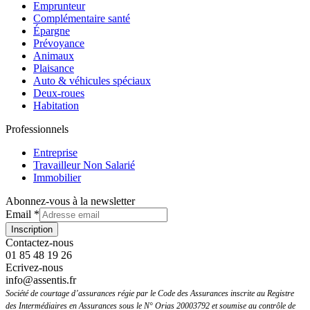
Emprunteur
Complémentaire santé
Épargne
Prévoyance
Animaux
Plaisance
Auto & véhicules spéciaux
Deux-roues
Habitation
Professionnels
Entreprise
Travailleur Non Salarié
Immobilier
Abonnez-vous à la newsletter
Email
Email
*
page
Inscription
Mise
Contactez-nous
01 85 48 19 26
Ecrivez-nous
info@assentis.fr
Société de courtage d’assurances régie par le Code des Assurances inscrite au Registre
des Intermédiaires en Assurances sous le N° Orias 20003792 et soumise au contrôle de